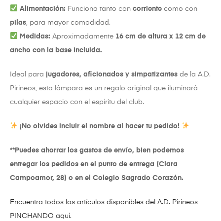
Alimentación:
Funciona tanto con
corriente
como con
pilas
, para mayor comodidad.
Medidas:
Aproximadamente
16 cm de altura x 12 cm de
ancho con la base incluida.
Ideal para
jugadores, aficionados y simpatizantes
de la A.D.
Pirineos, esta lámpara es un regalo original que iluminará
cualquier espacio con el espíritu del club.
¡No olvides incluir el nombre al hacer tu pedido!
**Puedes ahorrar los gastos de envío, bien podemos
entregar los pedidos en el punto de entrega (Clara
Campoamor, 28) o en el Colegio Sagrado Corazón.
Encuentra todos los artículos disponibles del A.D. Pirineos
PINCHANDO aquí.