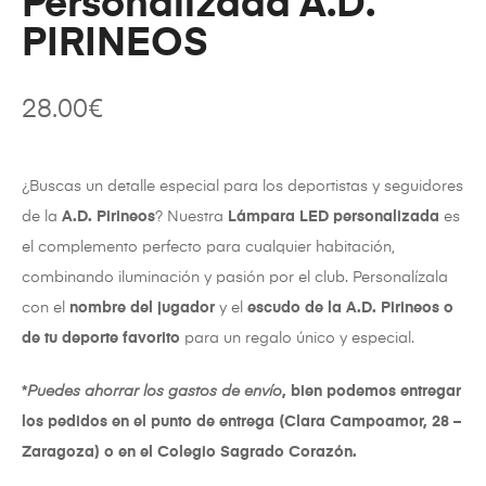
Personalizada A.D.
PIRINEOS
28.00
€
¿Buscas un detalle especial para los deportistas y seguidores
de la
A.D. Pirineos
? Nuestra
Lámpara LED personalizada
es
el complemento perfecto para cualquier habitación,
combinando iluminación y pasión por el club. Personalízala
con el
nombre del jugador
y el
escudo de la A.D. Pirineos o
de tu deporte favorito
para un regalo único y especial.
*
Puedes ahorrar los gastos de envío
, bien podemos entregar
los pedidos en el punto de entrega (Clara Campoamor, 28 –
Zaragoza) o en el Colegio Sagrado Corazón.