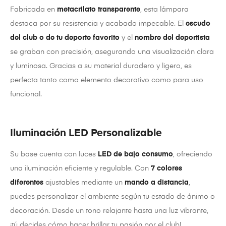
Fabricada en
metacrilato transparente
, esta lámpara
destaca por su resistencia y acabado impecable. El
escudo
del club o de tu deporte favorito
y el
nombre del deportista
se graban con precisión, asegurando una visualización clara
y luminosa. Gracias a su material duradero y ligero, es
perfecta tanto como elemento decorativo como para uso
funcional.
Iluminación LED Personalizable
Su base cuenta con luces
LED de bajo consumo
, ofreciendo
una iluminación eficiente y regulable. Con
7 colores
diferentes
ajustables mediante un
mando a distancia
,
puedes personalizar el ambiente según tu estado de ánimo o
decoración. Desde un tono relajante hasta una luz vibrante,
¡tú decides cómo hacer brillar tu pasión por el club!