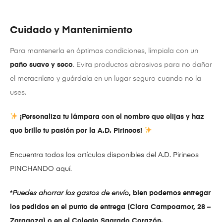
Cuidado y Mantenimiento
Para mantenerla en óptimas condiciones, límpiala con un
paño suave y seco
. Evita productos abrasivos para no dañar
el metacrilato y guárdala en un lugar seguro cuando no la
uses.
¡Personaliza tu lámpara con el nombre que elijas y haz
que brille tu pasión por la A.D. Pirineos!
Encuentra todos los artículos disponibles del A.D. Pirineos
PINCHANDO aquí.
*
Puedes ahorrar los gastos de envío
, bien podemos entregar
los pedidos en el punto de entrega (Clara Campoamor, 28 –
Zaragoza) o en el Colegio Sagrado Corazón.