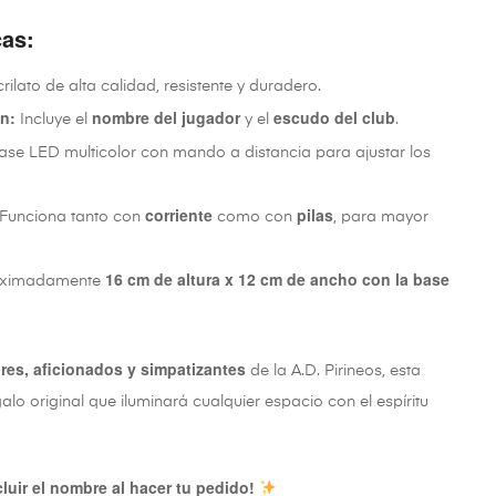
cas:
ilato de alta calidad, resistente y duradero.
ón:
nombre del jugador
escudo del club
Incluye el
y el
.
se LED multicolor con mando a distancia para ajustar los
corriente
pilas
Funciona tanto con
como con
, para mayor
16 cm de altura x 12 cm de ancho con la base
ximadamente
res, aficionados y simpatizantes
de la A.D. Pirineos, esta
lo original que iluminará cualquier espacio con el espíritu
cluir el nombre al hacer tu pedido!