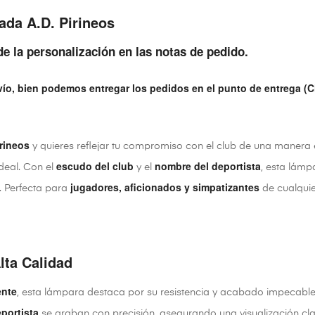
da A.D. Pirineos
de la personalización en las notas de pedido.
vío, bien podemos entregar los pedidos en el punto de entrega (C
irineos
y quieres reflejar tu compromiso con el club de una manera 
escudo del club
nombre del deportista
deal. Con el
y el
, esta lámp
jugadores, aficionados y simpatizantes
. Perfecta para
de cualquie
lta Calidad
ente
, esta lámpara destaca por su resistencia y acabado impecable
portista
se graban con precisión, asegurando una visualización cla