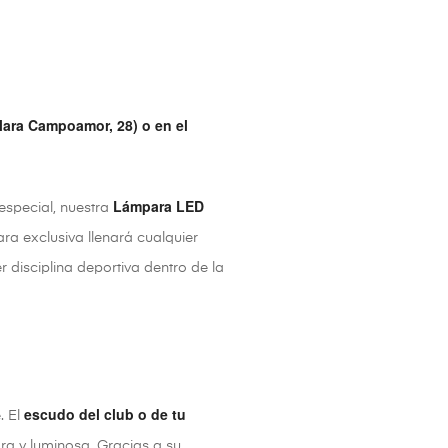
lara Campoamor, 28) o en el
Lámpara LED
especial, nuestra
ara exclusiva llenará cualquier
r disciplina deportiva dentro de la
escudo del club o de tu
. El
ra y luminosa. Gracias a su