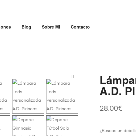
iones
Blog
Sobre Mi
Contacto
Lámpar
A.D. P
28.00
€
¿Buscas un detall