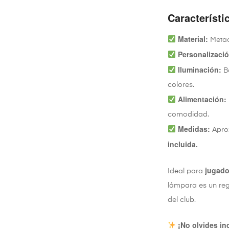
Característi
Material:
Metacr
Personalizaci
Iluminación:
Ba
colores.
Alimentación:
comodidad.
Medidas:
Apro
incluida.
jugado
Ideal para
lámpara es un rega
del club.
¡No olvides in