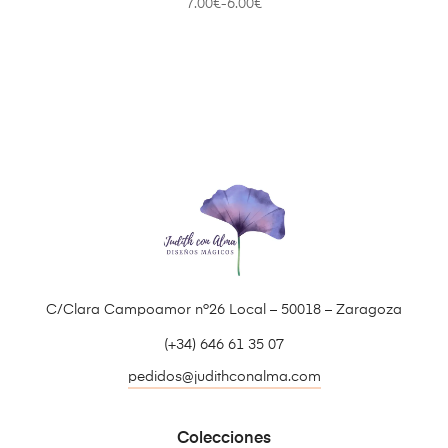
7.00
€
-
6.00
€
C/Clara Campoamor nº26 Local – 50018 – Zaragoza
(+34) 646 61 35 07
pedidos@judithconalma.com
Colecciones