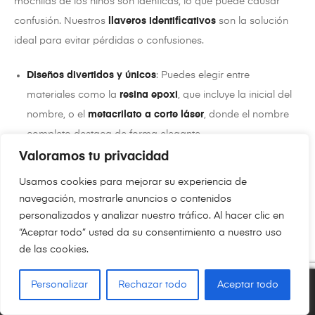
mochilas de los niños son idénticas, lo que puede causar
confusión. Nuestros
llaveros identificativos
son la solución
ideal para evitar pérdidas o confusiones.
Diseños divertidos y únicos
: Puedes elegir entre
materiales como la
resina epoxi
, que incluye la inicial del
nombre, o el
metacrilato a corte láser
, donde el nombre
completo destaca de forma elegante.
Colores personalizados
: Selecciona el color favorito de tu
Valoramos tu privacidad
hijo o combina tonalidades que le encanten.
Usamos cookies para mejorar su experiencia de
Durabilidad asegurada
: Nuestros materiales de alta
navegación, mostrarle anuncios o contenidos
calidad garantizan que el llavero resista el uso diario y
personalizados y analizar nuestro tráfico. Al hacer clic en
“Aceptar todo” usted da su consentimiento a nuestro uso
acompañe a los pequeños en todas sus aventuras.
de las cookies.
Personalizar
Rechazar todo
Aceptar todo
0