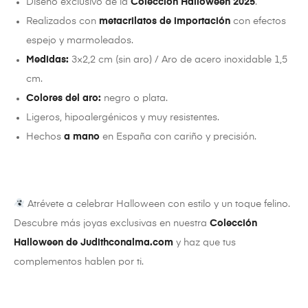
Diseño exclusivo de la
Colección Halloween 2025
.
Realizados con
metacrilatos de importación
con efectos
espejo y marmoleados.
Medidas:
3×2,2 cm (sin aro) / Aro de acero inoxidable 1,5
cm.
Colores del aro:
negro o plata.
Ligeros, hipoalergénicos y muy resistentes.
Hechos
a mano
en España con cariño y precisión.
Atrévete a celebrar Halloween con estilo y un toque felino.
Descubre más joyas exclusivas en nuestra
Colección
Halloween de Judithconalma.com
y haz que tus
complementos hablen por ti.