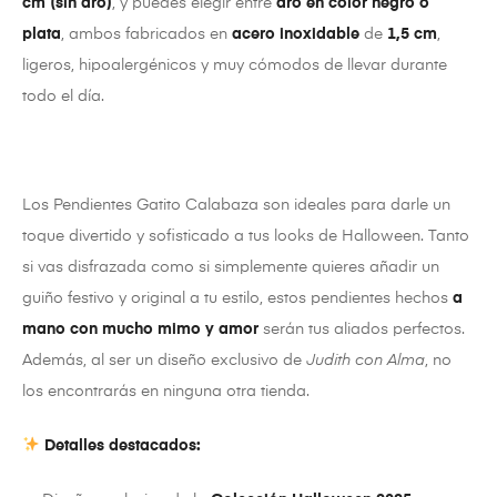
cm (sin aro)
, y puedes elegir entre
aro en color negro o
plata
, ambos fabricados en
acero inoxidable
de
1,5 cm
,
ligeros, hipoalergénicos y muy cómodos de llevar durante
todo el día.
Los Pendientes Gatito Calabaza son ideales para darle un
toque divertido y sofisticado a tus looks de Halloween. Tanto
si vas disfrazada como si simplemente quieres añadir un
guiño festivo y original a tu estilo, estos pendientes hechos
a
mano con mucho mimo y amor
serán tus aliados perfectos.
Además, al ser un diseño exclusivo de
Judith con Alma
, no
los encontrarás en ninguna otra tienda.
Detalles destacados: