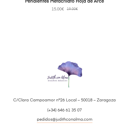
Pendientes Metacrilato Hoja de Arce
15.00
€
19.00
€
C/Clara Campoamor nº26 Local – 50018 – Zaragoza
(+34) 646 61 35 07
pedidos@judithconalma.com