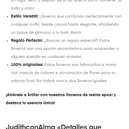
un lugar seco y alejado de la luz directa para mantener su
brillo y color.
Estilo Versátil:
Llaveros que combinan perfectamente con
cualquier outfit, desde casual hasta elegante, añadiendo
un toque de glamour a tu look diario.
Regalo Perfecto:
¿Buscas un regalo especial? Estos
llaveros son una opción encantadora para sorprender a
alguien querido en cualquier ocasión.
100% originales:
Estos llaveros son fabricados a mano
con mezcla de colores e incrustación de flores para su
adorno final. No habrá nunca dos llaveros iguales.
¡Atrévete a brillar con nuestros llaveros de resina epoxi y
destaca tu esencia única!
JudithconAlma «Detalles que