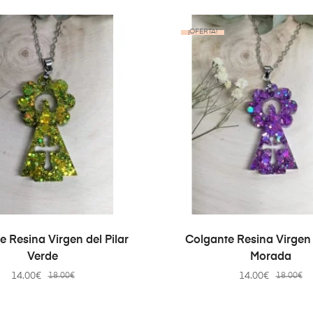
¡OFERTA!
AÑADIR AL CARRITO
AÑADIR AL CARRI
 Resina Virgen del Pilar
Colgante Resina Virgen 
Verde
Morada
14.00
€
14.00
€
18.00
€
18.00
€