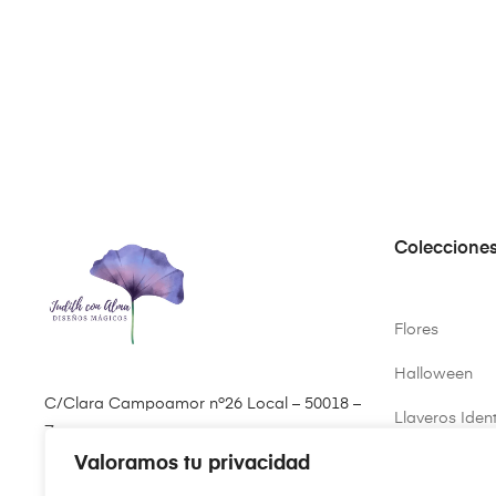
Coleccione
Flores
Halloween
C/Clara Campoamor nº26 Local – 50018 –
Llaveros Ident
Zaragoza
Valoramos tu privacidad
Primavera
(+34) 646 61 35 07