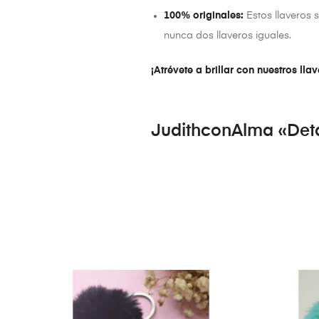
100% originales:
Estos llaveros 
nunca dos llaveros iguales.
¡Atrévete a brillar con nuestros ll
JudithconAlma «Deta