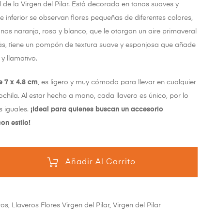
 de la Virgen del Pilar. Está decorada en tonos suaves y
te inferior se observan flores pequeñas de diferentes colores,
os naranja, rosa y blanco, que le otorgan un aire primaveral
ás, tiene un pompón de textura suave y esponjosa que añade
 y llamativo.
 7 x 4.8 cm
, es ligero y muy cómodo para llevar en cualquier
chila. Al estar hecho a mano, cada llavero es único, por lo
s iguales.
¡Ideal para quienes buscan un accesorio
on estilo!
Añadir Al Carrito
ros
,
Llaveros Flores Virgen del Pilar
,
Virgen del Pilar