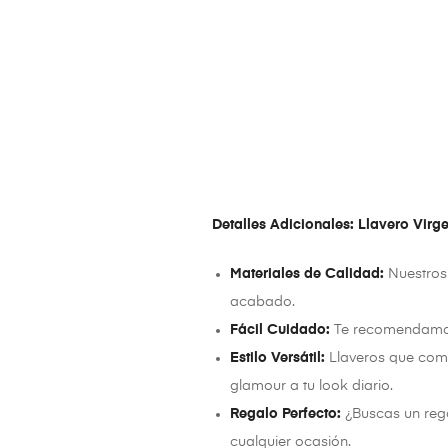
Detalles Adicionales: Llavero Virge
Materiales de Calidad:
Nuestros 
acabado.
Fácil Cuidado:
Te recomendamos g
Estilo Versátil:
Llaveros que comb
glamour a tu look diario.
Regalo Perfecto:
¿Buscas un rega
cualquier ocasión.