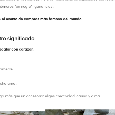
 números “en negro” (ganancias).
en
el evento de compras más famoso del mundo
.
tro significado
regalar con corazón
.
camente.
mucho amor.
go más que un accesorio: eliges creatividad, cariño y alma.