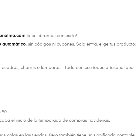
conalma.com
lo celebramos con estilo!
to automático
, sin códigos ni cupones. Solo entra, elige tus producto
es, cuadros, charms o lámparas… Todo con ese toque artesanal que
 50.
rcaba el inicio de la temporada de compras navideñas.
argas colas en las tiendas. Pero también tiene un significado contable: