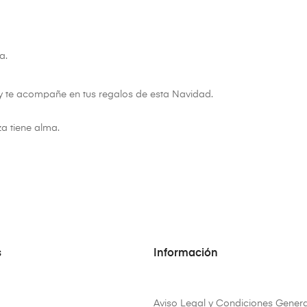
a.
iday te acompañe en tus regalos de esta Navidad.
za tiene alma.
s
Información
Aviso Legal y Condiciones Genera