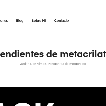
iones
Blog
Sobre Mi
Contacto
endientes de metacrila
Judith Con Alma
>
Pendientes de metacrilato