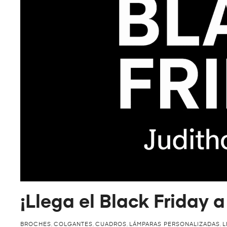
¡Llega el Black Friday 
BROCHES
,
COLGANTES
,
CUADROS
,
LÁMPARAS PERSONALIZADAS
,
L