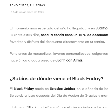
PENDIENTES
,
PULSERAS
5 de noviembre de 2025
El momento más esperado del año ha llegado… ¡y en
Judith
Durante estos días,
toda la tienda tiene un 10 % de descuen
favoritos y disfruta del descuento directamente en tu carrito.
Pendientes de metacrilato, llaveros personalizados, colgant
hace única a cada pieza de
Judith con Alma
.
¿Sabías de dónde viene el Black Friday?
El
Black Friday
nació en
Estados Unidos
, en la década de los
Se celebra justo después del Día de Acción de Gracias y ma
El término “
Black Friday
” surgió por el intenso tráfico y las l