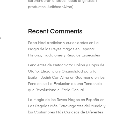
sorprenderán a todos (ideas originales +
productos JudithconAlma)
Recent Comments
s
Papá Noel tradición y curiosidades
en
La
Magia de los Reyes Magos en España:
Historia, Tradiciones y Regalos Especiales
Pendientes de Metacrilato: Colibrí y Hojas de
Otoño, Elegancia y Originalidad para tu
Estilo - Judith Con Alma
en
Geometría en los
Pendientes: La Evolución de una Tendencia
que Revoluciona el Estilo Casual
La Magia de los Reyes Magos en España
en
Los Regalos Más Extravagantes del Mundo y
las Costumbres Más Curiosas de Diferentes