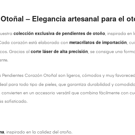
Otoñal – Elegancia artesanal para el o
colección exclusiva de pendientes de otoño
nuestra
, inspirada en
metacrilatos de importación
. Cada corazón está elaborado con
, c
corte láser de alta precisión
icos. Gracias al
, se consigue una form
ante.
os Pendientes Corazón Otoñal son ligeros, cómodos y muy favorece
ideal para todo tipo de pieles, que garantiza durabilidad y comodid
s convierten en un accesorio versátil que combina fácilmente con cu
s sofisticado.
ma
, inspirado en la calidez del otoño.