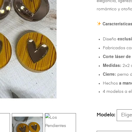
elegancia, ligerez
romántico y otoñal
Característica
exclus
Diseño
Fabricados c
Corte láser de
Medidas:
2×2 
Cierre:
perno 
a man
Hechos
4 modelos a el
Modelo