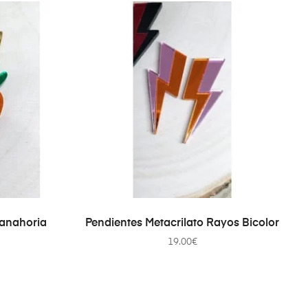
TO
AÑADIR AL CARRITO
Zanahoria
Pendientes Metacrilato Rayos Bicolor
19.00
€