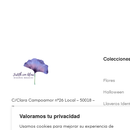
Coleccione
Flores
Halloween
C/Clara Campoamor nº26 Local – 50018 –
Llaveros Ident
Zaragoza
Valoramos tu privacidad
Primavera
(+34) 646 61 35 07
Usamos cookies para mejorar su experiencia de
Virgen del Pil
pedidos@judithconalma.com