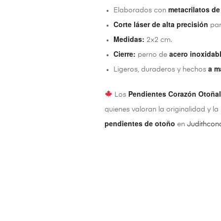
metacrilatos de
Elaborados con
Corte láser de alta precisión
par
Medidas:
2×2 cm.
Cierre:
acero inoxidab
perno de
a m
Ligeros, duraderos y hechos
Pendientes Corazón Otoñal
Los
quienes valoran la originalidad y 
pendientes de otoño
en
Judithco