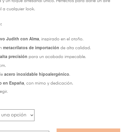
a y un toque artesanal único. Perfectos para darle un aire
 a cualquier look.
s:
ivo Judith con Alma
, inspirado en el otoño.
metacrilatos de importación
on
de alta calidad.
 alta precisión
para un acabado impecable.
cm.
acero inoxidable hipoalergénico
de
.
o en España
, con mimo y dedicación.
egir.