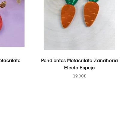
TO
AÑADIR AL CARRITO
tacrilato
Pendientes Metacrilato Zanahoria
Efecto Espejo
19.00
€