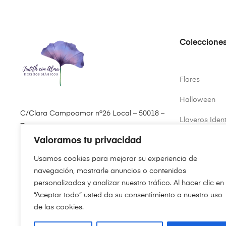
Coleccione
Flores
Halloween
C/Clara Campoamor nº26 Local – 50018 –
Llaveros Ident
Zaragoza
Valoramos tu privacidad
Primavera
(+34) 646 61 35 07
Usamos cookies para mejorar su experiencia de
Virgen del Pil
pedidos@judithconalma.com
navegación, mostrarle anuncios o contenidos
personalizados y analizar nuestro tráfico. Al hacer clic en
“Aceptar todo” usted da su consentimiento a nuestro uso
de las cookies.