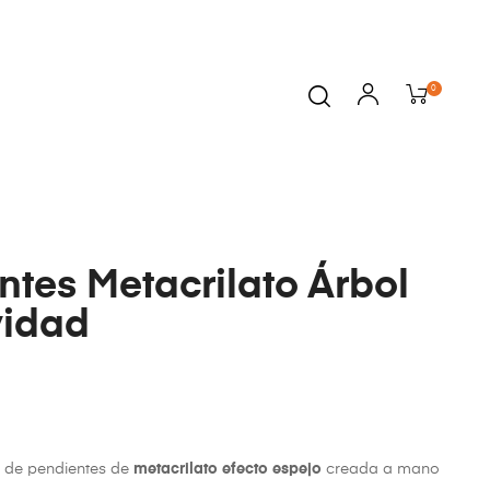
0
ntes Metacrilato Árbol
vidad
n de pendientes de
metacrilato efecto espejo
creada a mano