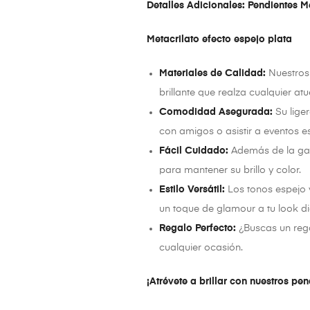
Detalles Adicionales: Pendientes 
Metacrilato efecto espejo plata
Materiales de Calidad:
Nuestros 
brillante que realza cualquier at
Comodidad Asegurada:
Su liger
con amigos o asistir a eventos e
Fácil Cuidado:
Además de la gam
para mantener su brillo y color.
Estilo Versátil:
Los tonos espejo 
un toque de glamour a tu look di
Regalo Perfecto:
¿Buscas un rega
cualquier ocasión.
¡Atrévete a brillar con nuestros pe