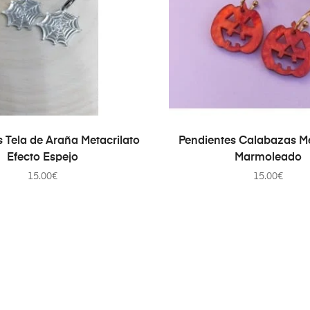
AÑADIR AL CARRITO
AÑADIR AL CARRI
 Tela de Araña Metacrilato
Pendientes Calabazas Me
Efecto Espejo
Marmoleado
15.00
€
15.00
€