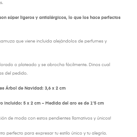
s.
son súper ligeros y antialérgicos, lo que los hace perfectos
gamuza que viene incluida alejándolos de perfumes y
dorado o plateado y se abrocha fácilmente. Dinos cual
as del pedido.
es Árbol de Navidad: 3,6 x 2 cm
o incluido: 5 x 2 cm – Medida del aro es de 1’5 cm
ión de moda con estos pendientes llamativos y únicos!
 perfecto para expresar tu estilo único y tu alegría.