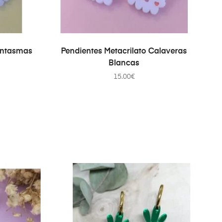
O
AÑADIR AL CARRITO
antasmas
Pendientes Metacrilato Calaveras
P
Blancas
15.00
€