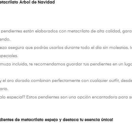
Metacrilato Árbol de Navidad
pendientes están elaborados con metacrilato de alta calidad, gar
uendo.
eza asegura que podrás usarlos durante todo el día sin molestias. Ide
speciales.
uza incluida, te recomendamos guardar tus pendientes en un lugar 
y el aro dorado combinan perfectamente con cualquier outfit, desd
ario.
lo especial? Estos pendientes son una opción encantadora para so
ndientes de metacrilato espejo y destaca tu esencia única!