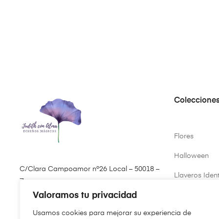
Coleccione
Flores
Halloween
C/Clara Campoamor nº26 Local – 50018 –
Llaveros Ident
Zaragoza
Valoramos tu privacidad
Primavera
(+34) 646 61 35 07
Usamos cookies para mejorar su experiencia de
Virgen del Pil
pedidos@judithconalma.com