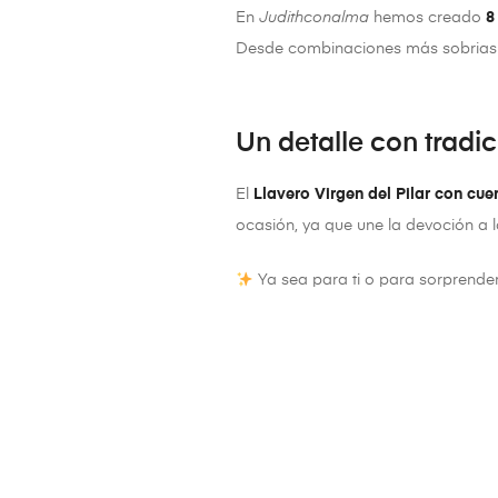
En
Judithconalma
hemos creado
8
Desde combinaciones más sobrias ha
Un detalle con tradic
El
Llavero Virgen del Pilar con cu
ocasión, ya que une la devoción a la
Ya sea para ti o para sorprender