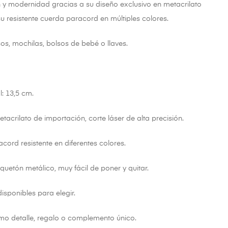
 y modernidad gracias a su diseño exclusivo en metacrilato
su resistente cuerda paracord en múltiples colores.
os, mochilas, bolsos de bebé o llaves.
: 13,5 cm.
tacrilato de importación, corte láser de alta precisión.
ord resistente en diferentes colores.
uetón metálico, muy fácil de poner y quitar.
sponibles para elegir.
mo detalle, regalo o complemento único.