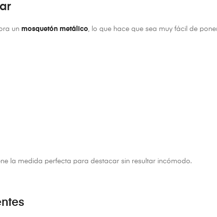
sar
ora un
mosquetón metálico
, lo que hace que sea muy fácil de poner 
iene la medida perfecta para destacar sin resultar incómodo.
entes