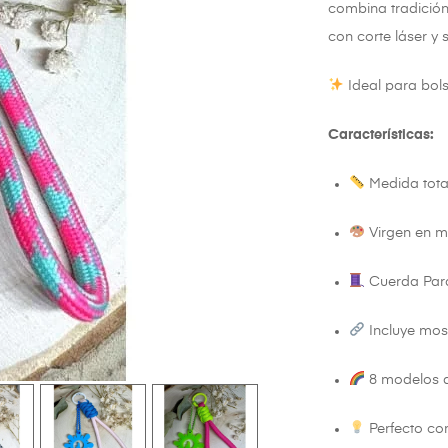
combina tradición
con corte láser y 
Ideal para bols
Características:
Medida total
Virgen en me
Cuerda Parac
Incluye mosq
8 modelos di
Perfecto co