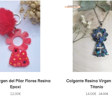
¡OFERTA!
AÑADIR AL CARRITO
AÑADIR AL CARRI
rgen del Pilar Flores Resina
Colgante Resina Virgen 
Epoxi
Titanio
12.00
€
14.00
€
18.00
€