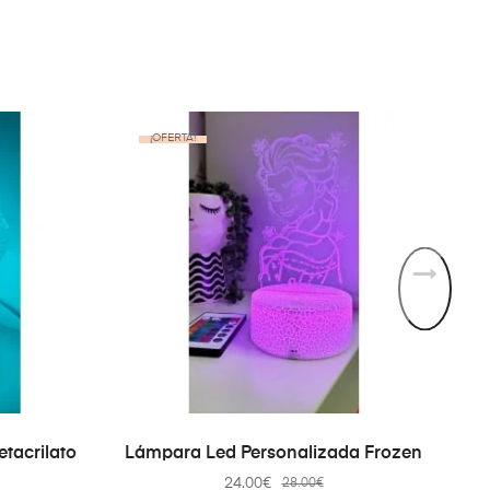
¡OFERTA!
SELECT OPTIONS
tacrilato
Lámpara Led Personalizada Frozen
24.00
€
28.00
€