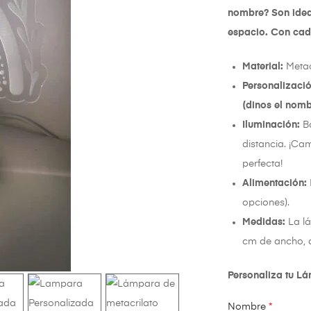
nombre? Son ideal
espacio. Con cad
Material:
Metac
Personalizació
(dinos el nomb
Iluminación:
Ba
distancia. ¡Ca
perfecta!
Alimentación:
opciones).
Medidas:
La lá
cm de ancho, 
Personaliza tu L
Nombre
*