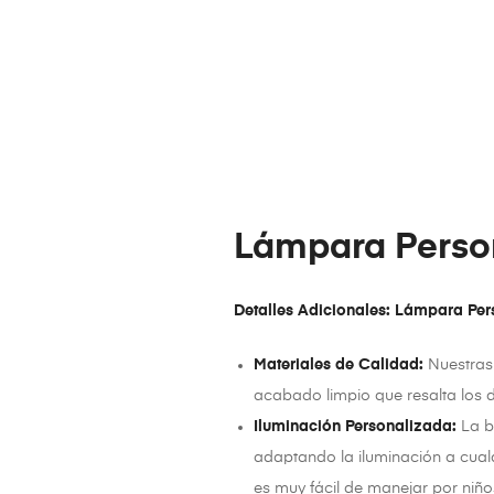
Lámpara Person
Detalles Adicionales: Lámpara Per
Materiales de Calidad:
Nuestras 
acabado limpio que resalta los d
Iluminación Personalizada:
La ba
adaptando la iluminación a cualq
es muy fácil de manejar por niño