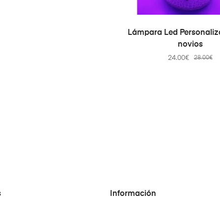
SELECT OPTION
Lámpara Led Personaliz
novios
24.00
€
28.00
€
s
Información