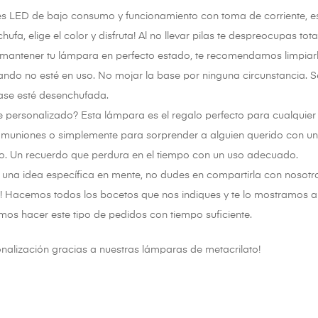
s LED de bajo consumo y funcionamiento con toma de corriente, es
ufa, elige el color y disfruta! Al no llevar pilas te despreocupas tot
mantener tu lámpara en perfecto estado, te recomendamos limpiar
ando no esté en uso. No mojar la base por ninguna circunstancia.
base esté desenchufada.
 personalizado? Esta lámpara es el regalo perfecto para cualquier
uniones o simplemente para sorprender a alguien querido con un o
ro. Un recuerdo que perdura en el tiempo con un uso adecuado.
s una idea específica en mente, no dudes en compartirla con nosotro
d! Hacemos todos los bocetos que nos indiques y te lo mostramos an
mos hacer este tipo de pedidos con tiempo suficiente.
onalización gracias a nuestras lámparas de metacrilato!