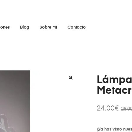
iones
Blog
Sobre Mi
Contacto
Lámpar
Metacri
24.00
€
28.0
¿Ya has visto nue