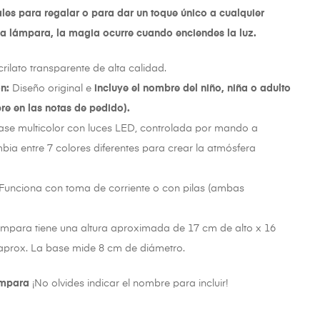
es para regalar o para dar un toque único a cualquier
a lámpara, la magia ocurre cuando enciendes la luz.
rilato transparente de alta calidad.
n:
Diseño original e
incluye el nombre del niño, niña o adulto
re en las notas de pedido).
se multicolor con luces LED, controlada por mando a
mbia entre 7 colores diferentes para crear la atmósfera
Funciona con toma de corriente o con pilas (ambas
mpara tiene una altura aproximada de 17 cm de alto x 16
aprox. La base mide 8 cm de diámetro.
ámpara
¡No olvides indicar el nombre para incluir!