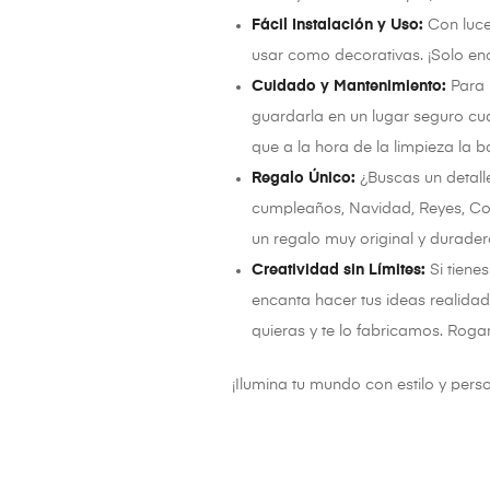
Fácil Instalación y Uso:
Con luce
usar como decorativas. ¡Solo ench
Cuidado y Mantenimiento:
Para 
guardarla en un lugar seguro cu
que a la hora de la limpieza la 
Regalo Único:
¿Buscas un detalle
cumpleaños, Navidad, Reyes, Com
un regalo muy original y durade
Creatividad sin Límites:
Si tiene
encanta hacer tus ideas realida
quieras y te lo fabricamos. Roga
¡Ilumina tu mundo con estilo y pers