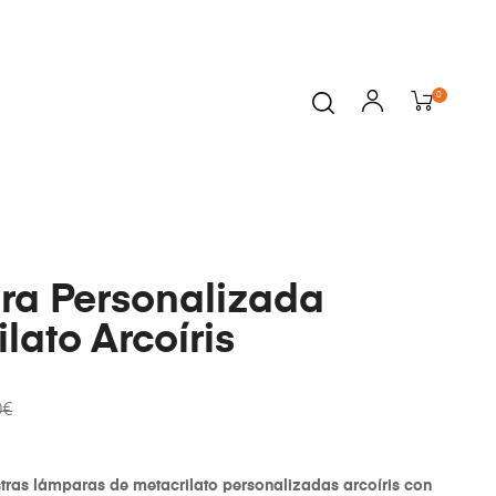
0
a Personalizada
lato Arcoíris
0
€
stras lámparas de metacrilato personalizadas arcoíris con