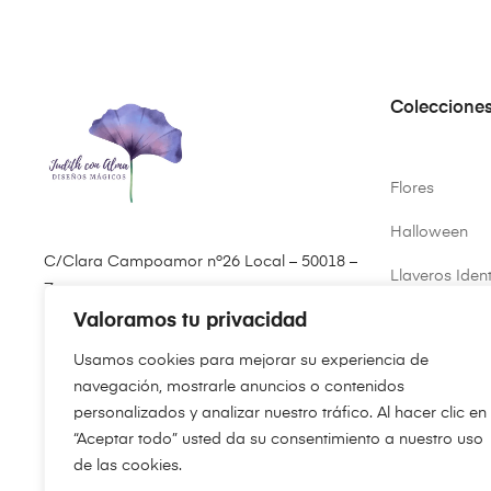
Coleccione
Flores
Halloween
C/Clara Campoamor nº26 Local – 50018 –
Llaveros Ident
Zaragoza
Valoramos tu privacidad
Primavera
(+34) 646 61 35 07
Usamos cookies para mejorar su experiencia de
Virgen del Pil
pedidos@judithconalma.com
navegación, mostrarle anuncios o contenidos
personalizados y analizar nuestro tráfico. Al hacer clic en
“Aceptar todo” usted da su consentimiento a nuestro uso
de las cookies.