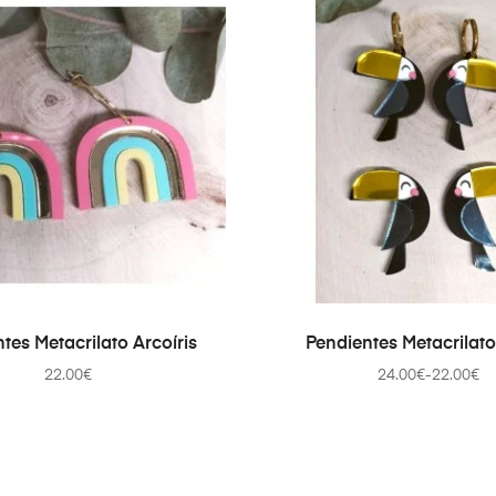
AÑADIR AL CARRITO
SELECCIONAR OPCI
tes Metacrilato Arcoíris
Pendientes Metacrilat
22.00
€
24.00
€
-
22.00
€