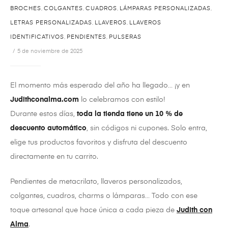
BROCHES
,
COLGANTES
,
CUADROS
,
LÁMPARAS PERSONALIZADAS
,
LETRAS PERSONALIZADAS
,
LLAVEROS
,
LLAVEROS
IDENTIFICATIVOS
,
PENDIENTES
,
PULSERAS
5 de noviembre de 2025
El momento más esperado del año ha llegado… ¡y en
Judithconalma.com
lo celebramos con estilo!
Durante estos días,
toda la tienda tiene un 10 % de
descuento automático
, sin códigos ni cupones. Solo entra,
elige tus productos favoritos y disfruta del descuento
directamente en tu carrito.
Pendientes de metacrilato, llaveros personalizados,
colgantes, cuadros, charms o lámparas… Todo con ese
toque artesanal que hace única a cada pieza de
Judith con
Alma
.