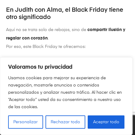
En Judith con Alma, el Black Friday tiene
otro significado
Aquí no se trata solo de rebajas, sino de
compartir ilusión y
regalar con corazón
.
Por eso, este Black Friday te ofrecemos:
10 % de descuento en toda la web
, aplicado
Valoramos tu privacidad
automáticamente.
Usamos cookies para mejorar su experiencia de
Sin códigos, sin cupones, sin complicaciones.
navegación, mostrarle anuncios o contenidos
Productos hechos a mano
, con metacrilato, resina y
personalizados y analizar nuestro tráfico. Al hacer clic en
mucho amor.
“Aceptar todo” usted da su consentimiento a nuestro uso
de las cookies.
Porque cuando eliges una pieza de Judith con Alma, eliges
algo más que un accesorio: eliges creatividad, cariño y alma.
Personalizar
Rechazar todo
Aceptar todo
0