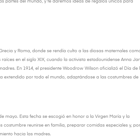
as partes del mundo, y te daremos ideas de regalos únicos para
 Grecia y Roma, donde se rendía culto a las diosas maternales com
raíces en el siglo XIX, cuando la activista estadounidense Anna Jar
madres. En 1914, el presidente Woodrow Wilson oficializó el Día de 
 ha extendido por todo el mundo, adaptándose a las costumbres de
de mayo. Esta fecha se escogió en honor a la Virgen María y la
es costumbre reunirse en familia, preparar comidas especiales y, po
miento hacia las madres.