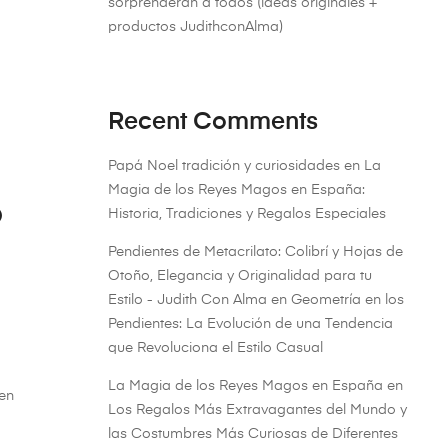
sorprenderán a todos (ideas originales +
productos JudithconAlma)
Recent Comments
Papá Noel tradición y curiosidades
en
La
Magia de los Reyes Magos en España:
o
Historia, Tradiciones y Regalos Especiales
Pendientes de Metacrilato: Colibrí y Hojas de
Otoño, Elegancia y Originalidad para tu
Estilo - Judith Con Alma
en
Geometría en los
Pendientes: La Evolución de una Tendencia
que Revoluciona el Estilo Casual
La Magia de los Reyes Magos en España
en
 en
Los Regalos Más Extravagantes del Mundo y
las Costumbres Más Curiosas de Diferentes