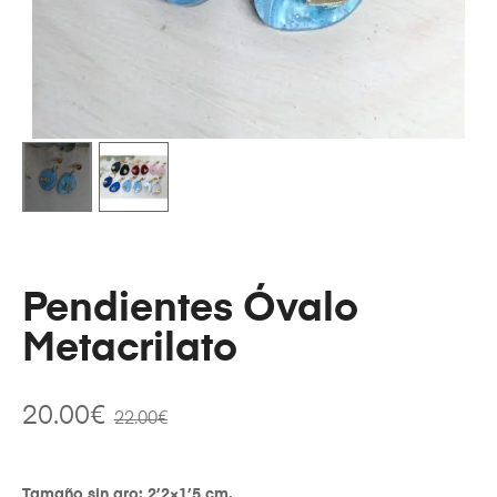
Pendientes Óvalo
Metacrilato
20.00
€
22.00
€
Tamaño sin aro: 2’2×1’5 cm.