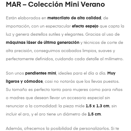
MAR – Colección Mini Verano
Están elaborados en
metacrilato de alta calidad
, de
importación, con un espectacular
efecto espejo
que capta la
luz y genera destellos sutiles y elegantes. Gracias al uso de
máquinas láser de última generación
y técnicas de corte de
alta precisión, conseguimos acabados limpios, suaves y
perfectamente definidos, cuidando cada detalle al milímetro.
Son unos
pendientes mini
, ideales para el día a día.
Muy
ligeros y cómodos
, casi no notarás que los llevas puestos.
Su tamaño es perfecto tanto para mujeres como para niñas
o madres que desean llevar un accesorio especial sin
renunciar a la comodidad: la pieza mide
1.5 x 1.3 cm
, sin
incluir el aro, y el aro tiene un diámetro de
1.5 cm
.
Además, ofrecemos la posibilidad de personalizarlos. Si te