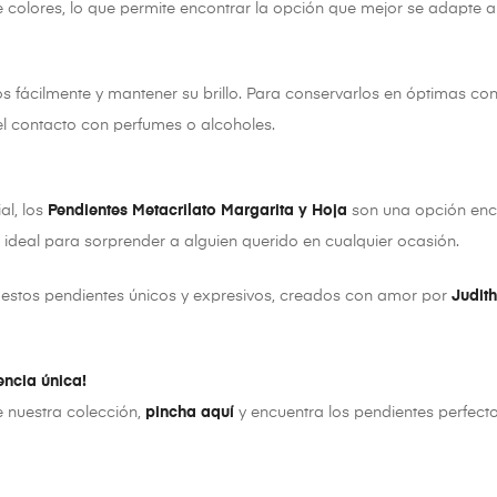
olores, lo que permite encontrar la opción que mejor se adapte a t
s fácilmente y mantener su brillo. Para conservarlos en óptimas con
a el contacto con perfumes o alcoholes.
al, los
Pendientes Metacrilato Margarita y Hoja
son una opción enc
o ideal para sorprender a alguien querido en cualquier ocasión.
stos pendientes únicos y expresivos, creados con amor por
Judit
sencia única!
e nuestra colección,
pincha aquí
y encuentra los pendientes perfectos