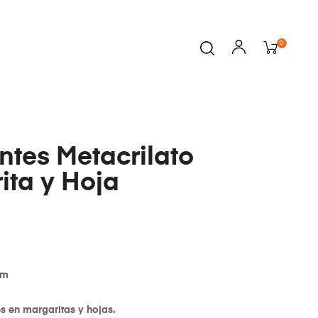
0
ntes Metacrilato
ita y Hoja
cm
es en margaritas y hojas.