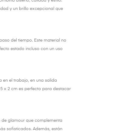
ombina diseño, calidad y estilo.
idad y un brillo excepcional que
paso del tiempo. Este material no
fecto estado incluso con un uso
a en el trabajo, en una salida
.5 x 2 cm es perfecto para destacar
que de glamour que complementa
más sofisticados. Además, están