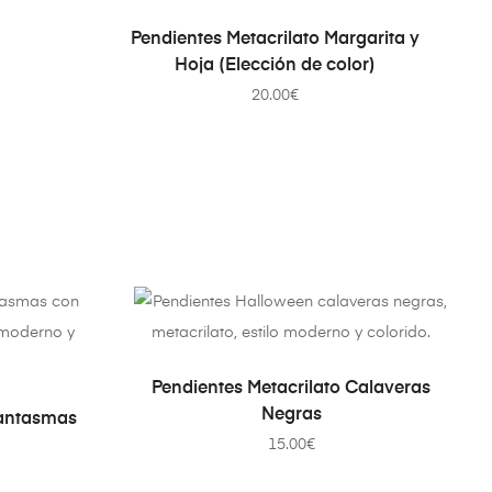
AÑADIR AL CARRITO
Pendientes Metacrilato Margarita y
P
Hoja (Elección de color)
20.00
€
AÑADIR AL CARRITO
Pendientes Metacrilato Calaveras
TO
Negras
Fantasmas
15.00
€