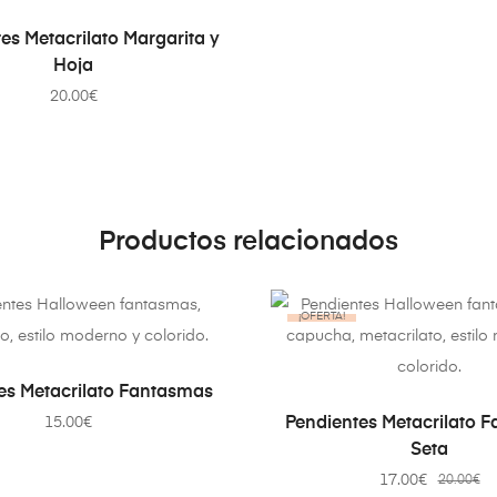
AÑADIR AL CARRITO
es Metacrilato Margarita y
Hoja
20.00
€
Productos relacionados
¡OFERTA!
AÑADIR AL CARRITO
es Metacrilato Fantasmas
AÑADIR AL CARRI
Pendientes Metacrilato 
15.00
€
Seta
17.00
€
20.00
€