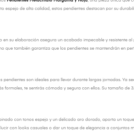
 los
Pendientes Metacrilato Margarita y Hoja
, una pieza única que c
o espejo de alta calidad, estos pendientes destacan por su durabil
ado en su elaboración asegura un acabado impecable y resistente al 
sino que también garantiza que los pendientes se mantendrán en per
os pendientes son ideales para llevar durante largas jornadas. Ya se
 formales, te sentirás cómoda y segura con ellos. Su tamaño de 3
mbinado con tonos espejo y un delicado aro dorado, aporta un to
a lucir con looks casuales o dar un toque de elegancia a conjuntos 