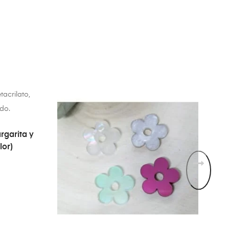
O
rgarita y
lor)