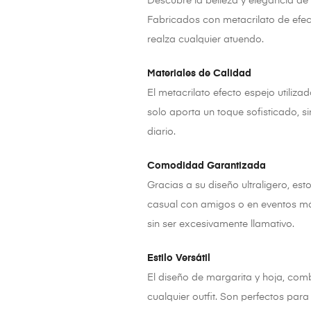
Descubre la belleza y elegancia de
Fabricados con metacrilato de efect
realza cualquier atuendo.
Materiales de Calidad
El metacrilato efecto espejo utiliz
solo aporta un toque sofisticado, 
diario.
Comodidad Garantizada
Gracias a su diseño ultraligero, est
casual con amigos o en eventos más
sin ser excesivamente llamativo.
Estilo Versátil
El diseño de margarita y hoja, co
cualquier outfit. Son perfectos par