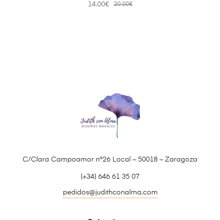
14.00
€
20.00
€
C/Clara Campoamor nº26 Local – 50018 – Zaragoza
(+34) 646 61 35 07
pedidos@judithconalma.com