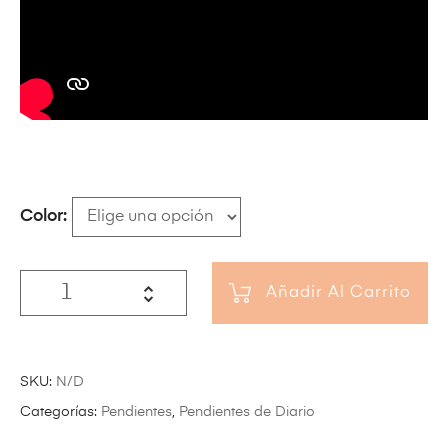
Color
Añadir Al Carrito
SKU:
N/D
Categorías:
Pendientes
,
Pendientes de Diario