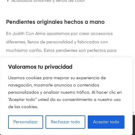
Acabados brillantes y llenos de color
Pendientes originales hechos a mano
En Judith Con Alma apostamos por crear accesorios
diferentes, llenos de personalidad y fabricados con
muchísimo cariño. Estos pendientes son perfectos para
quienes aman el mar, el verano y los complementos únicos.
Valoramos tu privacidad
Si buscas unos
pendientes veraniegos originales
, con estilo
Usamos cookies para mejorar su experiencia de
artesanal y materiales de calidad, los Pendientes Concha y
navegación, mostrarle anuncios o contenidos
Estrella son una opción preciosa para completar cualquier
personalizados y analizar nuestro tráfico. Al hacer clic en
look.
“Aceptar todo” usted da su consentimiento a nuestro uso
de las cookies.
Personalizar
Rechazar todo
Aceptar todo
0