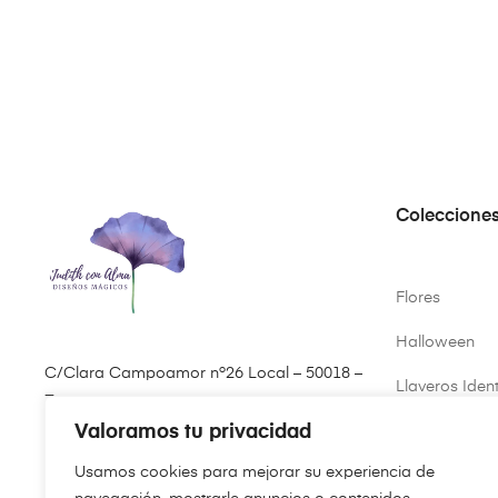
Coleccione
Flores
Halloween
C/Clara Campoamor nº26 Local – 50018 –
Llaveros Ident
Zaragoza
Valoramos tu privacidad
Primavera
(+34) 646 61 35 07
Usamos cookies para mejorar su experiencia de
Virgen del Pil
pedidos@judithconalma.com