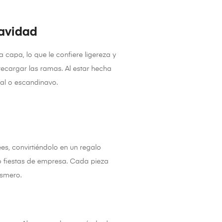
navidad
capa, lo que le confiere ligereza y
recargar las ramas. Al estar hecha
nal o escandinavo.
s, convirtiéndolo en un regalo
o fiestas de empresa. Cada pieza
esmero.