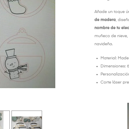
Añade un toque ún
de madera
, dise
nombre de tu elec
muñeco de nieve, 
navideña.
Material: Mad
Dimensiones: 
Personalizació
Corte láser pr